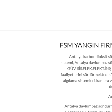
FSM YANGIN FİR
Antalya karbondioksit s
sistemi, Antalya davlumbaz s
GÜV. SİS.ELEK.ELEKT.İNŞ.
faaliyetlerini sürdürmektedir.
algılama sistemleri, kamera 
d
A
Antalya davlumbaz söndürme
Gazetede 26 Temmuz 2002 