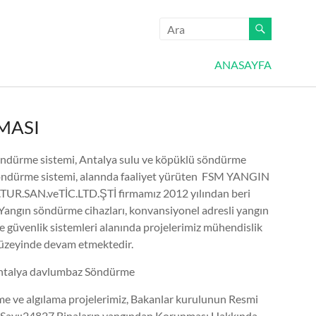
ANASAYFA
MASI
öndürme sistemi, Antalya sulu ve köpüklü söndürme
öndürme sistemi, alannda faaliyet yürüten FSM YANGIN
TUR.SAN.veTİC.LTD.ŞTİ firmamız 2012 yılından beri
 Yangın söndürme cihazları, konvansiyonel adresli yangın
ve güvenlik sistemleri alanında projelerimiz mühendislik
üzeyinde devam etmektedir.
ntalya davlumbaz Söndürme
 ve algılama projelerimiz, Bakanlar kurulunun Resmi
Sayı:24827 Binaların yangından Korunması Hakkında