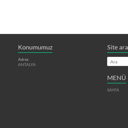
Konumumuz
Site ar
Adres
ANTALYA
MENÜ
SAYFA